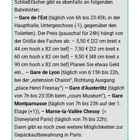
Schließfächer gibt es ebenfalls an folgenden
Bahnhöfen:
– Gare de l’Est
(täglich von 6h bis 23:45h, in der
Haupthalle, Untergeschoss (-1), gegenüber den
Toiletten). Der Preis (pauschal für 24h) hängt von
der Größe des Faches ab: – 5,50 € [32 cm breit x
44 cm hoch x 82 cm tief] – 7,50 € [32 cm breit x
60 cm hoch x 82 cm tief] – 9,50 € [48 cm breit x
90 cm hoch x 82 cm tief] Planen Sie etwas Geld
ein…
– Gare de Lyon
(täglich von 6:15h bis 22h,
bei der „extension Chalon“, Richtung Ausgang
„place Henri Fresnay“)
– Gare d’Austerlitz
(täglich
von 7h bis 23:30h beim „cours Muséum“),
– Gare
Montparnasse
(täglich von 7h bis 23h auf der 1.
Etage (+1)),
– Marne-la-Vallée Chessy
(=
Disneyland Paris) (täglich von 7h bis 22h).
Dann gibt es noch zwei weitere Möglichkeiten zur
Gepäckaufbewahrung in Paris: