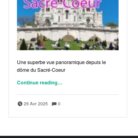
Une superbe vue panoramique depuis le
dôme du Sacré-Coeur
Continue reading
…
Comments:
Posted on:
Written by:
Comments:
Bertrand
29 Avr 2025
0