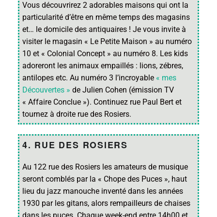
Vous découvrirez 2 adorables maisons qui ont la
particularité d’être en même temps des magasins
et… le domicile des antiquaires ! Je vous invite à
visiter le magasin « Le Petite Maison » au numéro
10 et « Colonial Concept » au numéro 8. Les kids
adoreront les animaux empaillés : lions, zébres,
antilopes etc. Au numéro 3 l’incroyable
« mes
Découvertes »
de Julien Cohen (émission TV
« Affaire Conclue »). Continuez rue Paul Bert et
tournez à droite rue des Rosiers.
4. RUE DES ROSIERS
Au 122 rue des Rosiers les amateurs de musique
seront comblés par la « Chope des Puces », haut
lieu du jazz manouche inventé dans les années
1930 par les gitans, alors rempailleurs de chaises
dans les puces. Chaque week-end entre 14h00 et