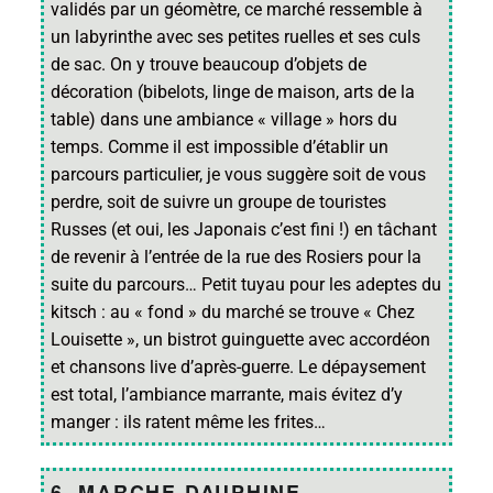
validés par un géomètre, ce marché ressemble à
un labyrinthe avec ses petites ruelles et ses culs
de sac. On y trouve beaucoup d’objets de
décoration (bibelots, linge de maison, arts de la
table) dans une ambiance « village » hors du
temps. Comme il est impossible d’établir un
parcours particulier, je vous suggère soit de vous
perdre, soit de suivre un groupe de touristes
Russes (et oui, les Japonais c’est fini !) en tâchant
de revenir à l’entrée de la rue des Rosiers pour la
suite du parcours… Petit tuyau pour les adeptes du
kitsch : au « fond » du marché se trouve « Chez
Louisette », un bistrot guinguette avec accordéon
et chansons live d’après-guerre. Le dépaysement
est total, l’ambiance marrante, mais évitez d’y
manger : ils ratent même les frites…
6. MARCHE DAUPHINE