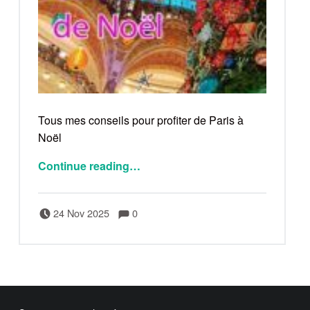
Tous mes conseils pour profiter de Paris à
Noël
Continue reading
…
Comments:
Posted on:
Written by:
Comments:
Bertrand
24 Nov 2025
0