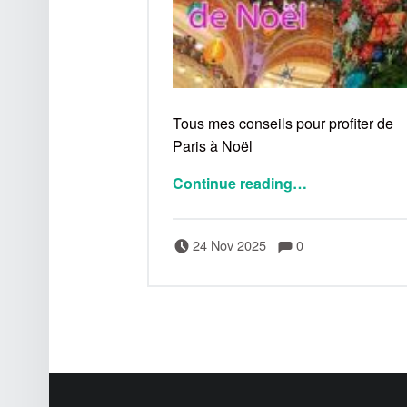
Tous mes conseils pour profiter de
Paris à Noël
Continue reading
…
Comments:
Posted on:
Written by:
Comments:
Bertrand
24 Nov 2025
0